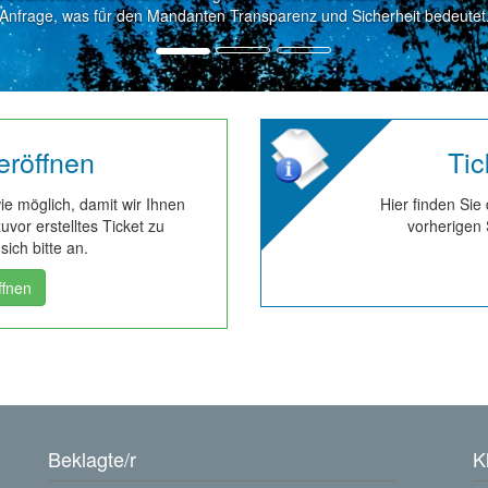
Anfrage, was für den Mandanten Transparenz und Sicherheit bedeutet
eröffnen
Tic
wie möglich, damit wir Ihnen
Hier finden Sie
vor erstelltes Ticket zu
vorherigen 
sich bitte an.
ffnen
Beklagte/r
K